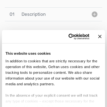
01
Description
FOCUS ON
Contenus liés
This website uses cookies
In addition to cookies that are strictly necessary for the
operation of this website, Gefran uses cookies and other
Tout afficher
Études de cas
Actualités
tracking tools to personalize content. We also share
information about your use of our website with our social
media and analytics partners.
In the absence of your explicit consent we will not track
Matières plastiques
any type of cookies – except those necessary for the
operation of the website. Before expressing your