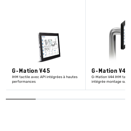
G-Mation V45
G-Mation V44
IHM tactile avec API intégrées à hautes
G-Mation V44 IHM tacti
performances
intégrée montage sur t
EN SAVOIR PLUS
EN SAVOIR