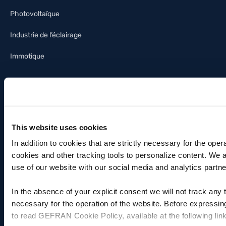
Photovoltaïque
Industrie de l’éclairage
Immotique
RELATIONS INVESTISSEURS
ASSISTANCE
Investir dans Gefran
Contacts
This website uses cookies
Principaux chiffres consolidés
Assistance technique
In addition to cookies that are strictly necessary for the oper
cookies and other tracking tools to personalize content. We 
Chiffres par secteur
Service de réparation – RMA
use of our website with our social media and analytics partne
Structure financière
Distributeurs
In the absence of your explicit consent we will not track any
Compte des profits et pertes
Certifications
necessary for the operation of the website. Before expressin
to read GEFRAN Cookie Policy, available at the following lin
Comptes annuels
File IO-Link