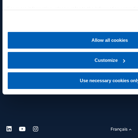
For more information, please refer to the Information regardi
Management
Certificats
the following link:
Gefran - Privacy Policy
.
Organisation de l’entreprise
Conformité des produits
Assemblées
Conditions générales
Allow all cookies
Documents, procédures et
Espace client
conventions d’actionnaires
Customize
Opérations internes
Use necessary cookies onl
Modèle 231 et code d’éthique
Français