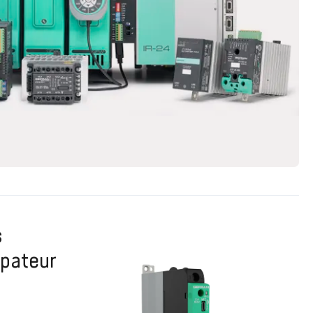
s
ipateur