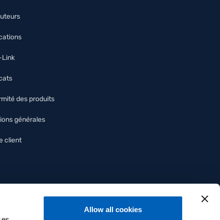
buteurs
ications
O-Link
icats
mité des produits
ions générales
 client
Allow all cookies
ses