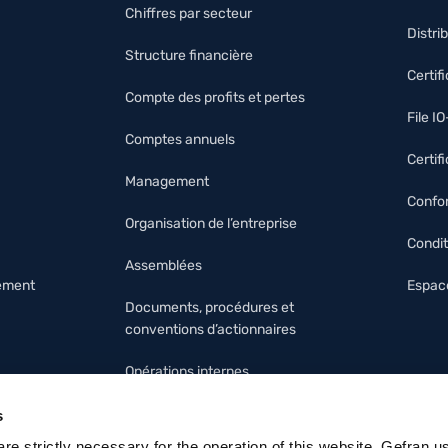
Chiffres par secteur
Distri
Structure financière
Certif
Compte des profits et pertes
File I
Comptes annuels
Certif
Management
Confor
Organisation de l’entreprise
Condit
Assemblées
nement
Espace
Documents, procédures et
conventions d’actionnaires
Opérations internes
Modèle 231 et code d’éthique
s
 are strictly necessary for the operation of this website, Gefran u