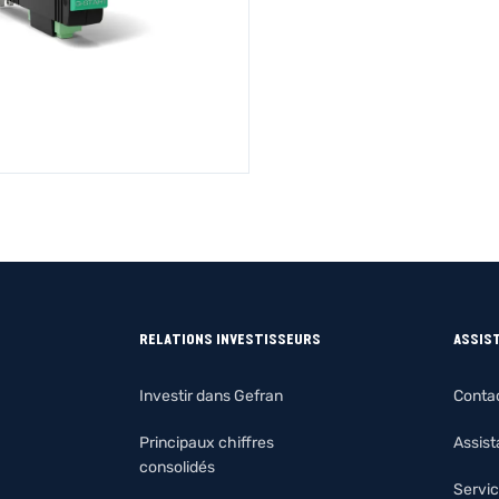
RELATIONS INVESTISSEURS
ASSIS
Investir dans Gefran
Conta
Principaux chiffres
Assis
consolidés
Servic