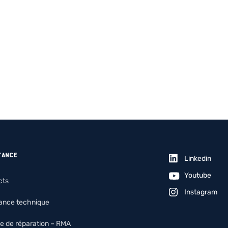
TANCE
Linkedin
Youtube
cts
Instagram
tance technique
e de réparation – RMA