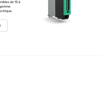
nibles de 15 à
e gamme
ectrique.
S