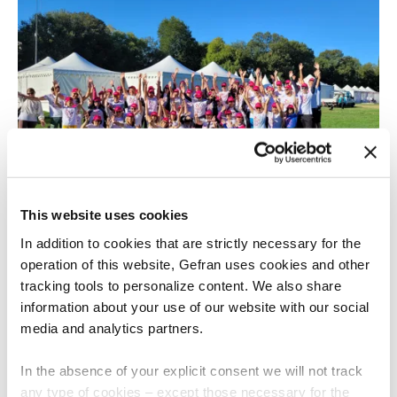
This website uses cookies
22 OCTOBRE 2024
In addition to cookies that are strictly necessary for the
operation of this website, Gefran uses cookies and other
Gefran takes part to Brescia’s Race for the Cure
tracking tools to personalize content. We also share
information about your use of our website with our social
media and analytics partners.
In the absence of your explicit consent we will not track
any type of cookies – except those necessary for the