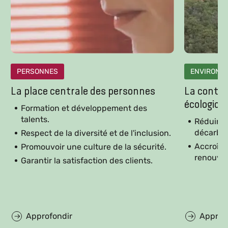
PERSONNES
ENVIRONN
La place centrale des personnes
La contrib
écologiqu
Formation et développement des
talents.
Réduire l
décarbon
Respect de la diversité et de l'inclusion.
Accroître
Promouvoir une culture de la sécurité.
renouvel
Garantir la satisfaction des clients.
Approfondir
Approf