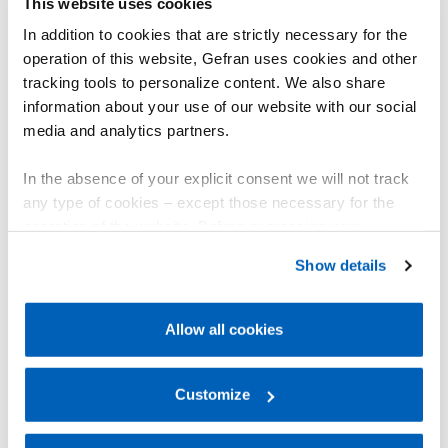
This website uses cookies
In addition to cookies that are strictly necessary for the
operation of this website, Gefran uses cookies and other
tracking tools to personalize content. We also share
information about your use of our website with our social
media and analytics partners.
In the absence of your explicit consent we will not track
any type of cookies – except those necessary for the
Thermomètres à résistance
operation of the website. Before expressing your
preferences, we invite you to read GEFRAN Cookie
Show details
Réalisés avec une classe de tolérance jusqu’à 1/10 DIN avec une
Policy, available at the following link:
Gefran - Cookie
précision de ±0,03 °C à 0 °C.
policy
.
Adaptés au secteur de transformation des polymères plastiques.
Allow all cookies
For more information, please refer to the Information
AFFICHER LES PRODUITS
regarding processing of personal data, at the following
link:
Gefran - Privacy Policy
Customize
.