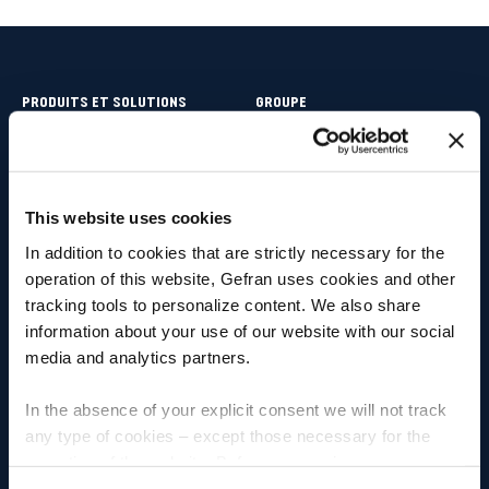
PRODUITS ET SOLUTIONS
GROUPE
Capteurs de position
Groupe
Capteurs de pression
Bien-être et santé
This website uses cookies
Capteurs de température
FLY Talent Academy
In addition to cookies that are strictly necessary for the
operation of this website, Gefran uses cookies and other
Capteurs de Déformation et
Diversité
tracking tools to personalize content. We also share
force
Nous rejoindre
information about your use of our website with our social
Régulateurs et indicateurs
media and analytics partners.
Notre engagement
Contrôleurs de puissance
In the absence of your explicit consent we will not track
Personnes
any type of cookies – except those necessary for the
G-Mation platform
operation of the website. Before expressing your
Environnement
preferences, we invite you to read GEFRAN Cookie