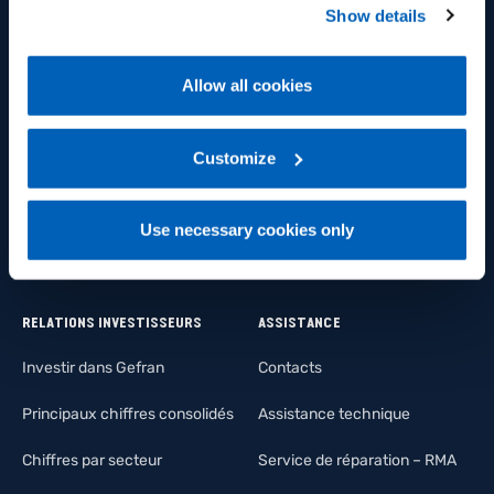
Legacy Products
Show details
Innovation
Policy, available at the following link:
Gefran - Cookie
Plateforme IoT
policy
.
Chaîne d’approvisionnement
Allow all cookies
Intégration de système
For more information, please refer to the Information
regarding processing of personal data, at the following
Photovoltaïque
link:
Gefran - Privacy Policy
Customize
.
Industrie de l’éclairage
Use necessary cookies only
Immotique
RELATIONS INVESTISSEURS
ASSISTANCE
Investir dans Gefran
Contacts
Principaux chiffres consolidés
Assistance technique
Chiffres par secteur
Service de réparation – RMA