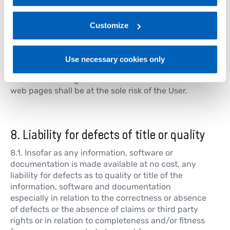
The Gefran Web Site may contain hyperlinks to the
For more information, please refer to the Information
web pages of third parties. Gefran shall have no
regarding processing of personal data, at the following
liability for the contents of such web pages and
link:
Gefran - Privacy Policy
Customize
.
does not make representations about or endorse
such web pages or their contents as its own, as
Gefran does not control the information on such
Use necessary cookies only
web pages and is not responsible for the contents
and information given thereon. The use of such
web pages shall be at the sole risk of the User.
8. Liability for defects of title or quality
8.1. Insofar as any information, software or
documentation is made available at no cost, any
liability for defects as to quality or title of the
information, software and documentation
especially in relation to the correctness or absence
of defects or the absence of claims or third party
rights or in relation to completeness and/or fitness