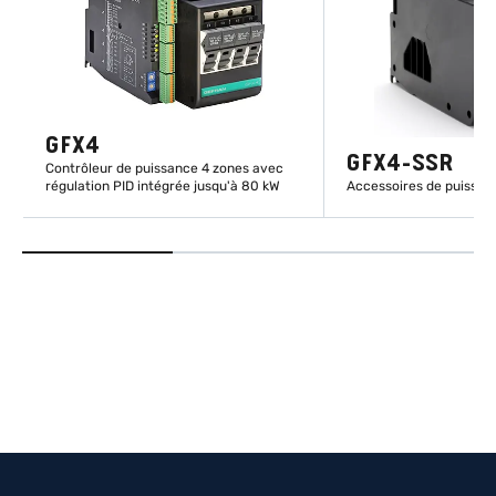
GFX4
GFX4-SSR
Contrôleur de puissance 4 zones avec
régulation PID intégrée jusqu'à 80 kW
Accessoires de puissa
EN SAVOIR PLUS
EN SAVOIR