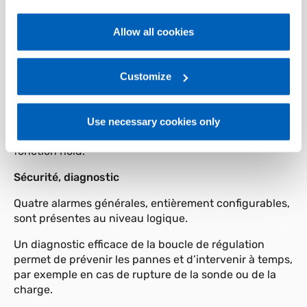
configurables en tant qu’absolues, relatives, directes,
policy
.
inversées, en fenêtre, en modalité latching
Allow all cookies
(verrouillage) ou pas, exclue lors de la mise sous
For more information, please refer to the Information
tension.
regarding processing of personal data, at the following
L’entrée numérique étant toujours disponible, il est
link:
Gefran - Privacy Policy
Customize
.
possible de sélectionner un des deux points de
consigne préconfigurables, ou bien sélectionner le
fonctionnement Manuel-Automatique, remettre la
Use necessary cookies only
mémoire des alarmes à zéro ou encore habiliter la
fonction hold.
Sécurité, diagnostic
Quatre alarmes générales, entièrement configurables,
sont présentes au niveau logique.
Un diagnostic efficace de la boucle de régulation
permet de prévenir les pannes et d’intervenir à temps,
par exemple en cas de rupture de la sonde ou de la
charge.