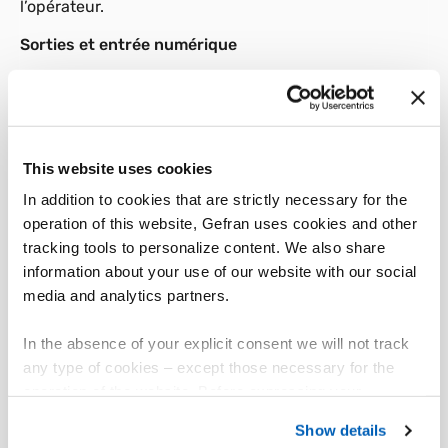
l’opérateur.
Sorties et entrée numérique
Le système comprend jusqu’à un maximum de trois
sorties : une de refroidissement relais (3A, 250V) ou
logique (24Vdc, 35mA), et deux sorties (en option)
d’alarme relais (3A, 250V).
This website uses cookies
Les sorties sont configurables via logiciel au gré de
In addition to cookies that are strictly necessary for the
l’utilisateur.
operation of this website, Gefran uses cookies and other
Au moyen d’un bus interne, chaque “esclave” peut
tracking tools to personalize content. We also share
activer les deux sorties relais sur le “maître”, suite à
information about your use of our website with our social
une condition d’alarme, pour générer des signaux
media and analytics partners.
électriques d’autorisation ou de blocage, nécessaires
pour garantir la sécurité de fonctionnement des
In the absence of your explicit consent we will not track
installations technologiques.
any type of cookies – except those necessary for the
operation of the website. Before expressing your
Cela réduit encore le câblage électromécanique.
preferences, we invite you to read GEFRAN Cookie
Show details
Au niveau logique, il y a quatre alarmes générales
Policy, available at the following link:
Gefran - Cookie