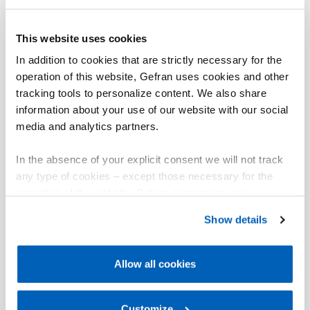
This website uses cookies
In addition to cookies that are strictly necessary for the
operation of this website, Gefran uses cookies and other
tracking tools to personalize content. We also share
information about your use of our website with our social
media and analytics partners.
In the absence of your explicit consent we will not track
any type of cookies – except those necessary for the
operation of the website. Before expressing your
preferences, we invite you to read GEFRAN Cookie
Show details
Policy, available at the following link:
Gefran - Cookie
policy
.
Allow all cookies
For more information, please refer to the Information
regarding processing of personal data, at the following
link:
Gefran - Privacy Policy
Customize
.