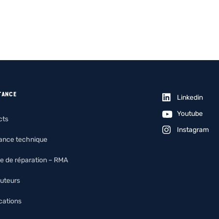
TANCE
Linkedin
Youtube
cts
Instagram
tance technique
e de réparation – RMA
buteurs
ications