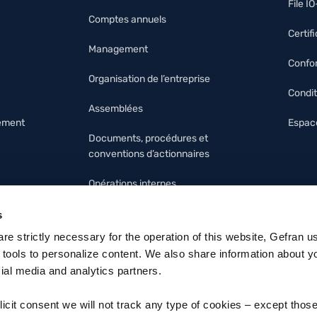
File I
Comptes annuels
Certif
Management
Confor
Organisation de l’entreprise
Condit
Assemblées
nement
Espace
Documents, procédures et
conventions d’actionnaires
Opérations internes
Modèle 231 et code d’éthique
s
 are strictly necessary for the operation of this website, Gefran u
 tools to personalize content. We also share information about y
cial media and analytics partners.
licit consent we will not track any type of cookies – except thos