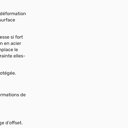
e déformation
surface
sse si fort
on en acier
mplace le
ainte elles-
rotégée.
ormations de
e d’offset.