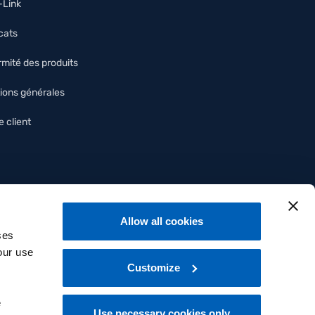
O-Link
icats
mité des produits
ions générales
 client
Allow all cookies
ses
our use
Customize
e
Use necessary cookies only