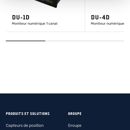
DU-1D
DU-4D
Moniteur numérique 1 canal
Moniteur numérique 4 
EN SAVOIR PLUS
EN SAVOIR
PRODUITS ET SOLUTIONS
GROUPE
Capteurs de position
Groupe