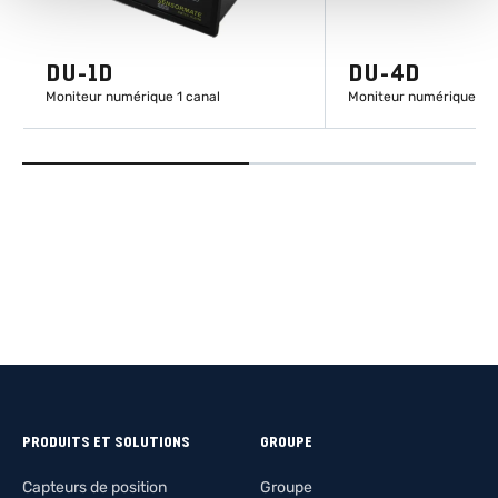
DU-1D
DU-4D
Moniteur numérique 1 canal
Moniteur numérique 4 
EN SAVOIR PLUS
EN SAVOIR
PRODUITS ET SOLUTIONS
GROUPE
Capteurs de position
Groupe