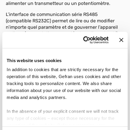
alimenter un transmetteur ou un potentiomètre.
L’interface de communication série RS485
(compatible RS232C) permet de lire ou de modifier
n’importe quel paramètre et de gouverner l’appareil
en ligne (commutation manuel/automatique, local/à
distance, contrôle temporisateur interne, contrôle
direct des sorties).
Protocoles disponibles: MODBUS RTU et CENCAL
This website uses cookies
(Gefran).
In addition to cookies that are strictly necessary for the
Une liaison numérique optionnelle en boucle de
operation of this website, Gefran uses cookies and other
courant, RS232 ou RS485 avec choix du protocole
tracking tools to personalize content. We also share
Gefran (Cencal) ou Modbus permet de lire et de
information about your use of our website with our social
modifier tous les paramètres du régulateur.
media and analytics partners.
Des paramètres spécifiques pour la régulation de
vannes sont réglables par le clavier: temps de
In the absence of your explicit consent we will not track
parcours de la vanne, temps d’impulsion minimum,
any type of cookies – except those necessary for the
seuil d’intervention de la commande, bande morte.
operation of the website. Before expressing your