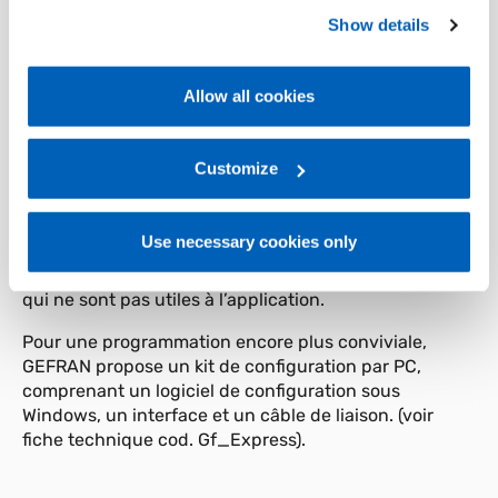
preferences, we invite you to read GEFRAN Cookie
Le type de régulation est configurable: avec ou sans
Show details
Policy, available at the following link:
Gefran - Cookie
potentiomètre de recopie, algorithme PD ou PID.
policy
.
La procédure de configuration est facilitée grâce au
Allow all cookies
regroupement des paramètres par blocs de fonctions
For more information, please refer to the Information
(CFG pour les paramètres de régulation, Inp pour les
regarding processing of personal data, at the following
entrées, Out pour les sorties, etc.) et par la possibilité
link:
Gefran - Privacy Policy
Customize
.
de choisir un menu simplifié pour le réglage des
paramètres les plus fréquemment utilisés.
Use necessary cookies only
Possibilité également de choisir les paramètres à
afficher permettant d’inhiber automatiquement ceux
qui ne sont pas utiles à l’application.
Pour une programmation encore plus conviviale,
GEFRAN propose un kit de configuration par PC,
comprenant un logiciel de configuration sous
Windows, un interface et un câble de liaison. (voir
fiche technique cod. Gf_Express).