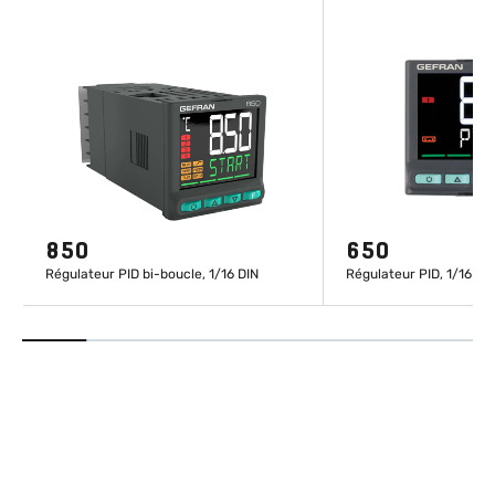
850
650
Régulateur PID bi-boucle, 1/16 DIN
Régulateur PID, 1/16 DI
EN SAVOIR PLUS
EN SAVOIR