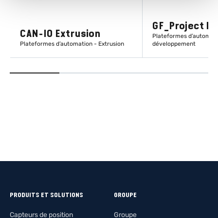
GF_Project LX
CAN-IO Extrusion
Plateformes d’automatio
Plateformes d’automation - Extrusion
développement
EN SAVOIR PLUS
EN SAVOIR
PRODUITS ET SOLUTIONS
GROUPE
Capteurs de position
Groupe