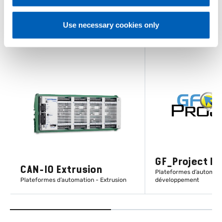
Use necessary cookies only
GF_Project LX
CAN-IO Extrusion
Plateformes d’automatio
Plateformes d’automation - Extrusion
développement
EN SAVOIR PLUS
EN SAVOIR