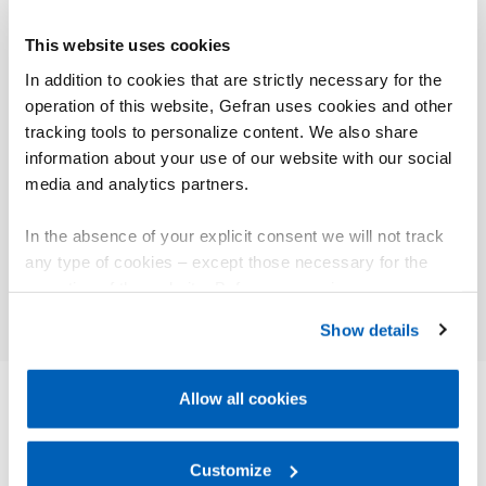
Connexion à HMI/Scada via Modbus TCP
This website uses cookies
Avec son code source ouvert, le logiciel Template
In addition to cookies that are strictly necessary for the
facilite la personnalisation aussi bien de l’interface
operation of this website, Gefran uses cookies and other
graphique que de la commande machine.
tracking tools to personalize content. We also share
information about your use of our website with our social
media and analytics partners.
In the absence of your explicit consent we will not track
01
Description
any type of cookies – except those necessary for the
operation of the website. Before expressing your
preferences, we invite you to read GEFRAN Cookie
Show details
Policy, available at the following link:
Gefran - Cookie
policy
.
Allow all cookies
For more information, please refer to the Information
AUTRES PRODUITS
regarding processing of personal data, at the following
Vous pourriez être intéressé par
link:
Gefran - Privacy Policy
Customize
.