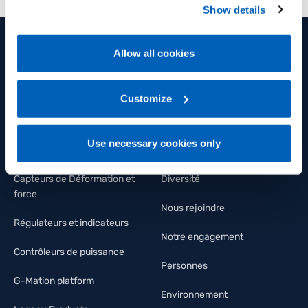
Show details
Policy, available at the following link:
Gefran - Cookie
policy
.
Allow all cookies
PRODUITS ET SOLUTIONS
GROUPE
For more information, please refer to the Information
regarding processing of personal data, at the following
Capteurs de position
Groupe
link:
Gefran - Privacy Policy
Customize
.
Capteurs de pression
Bien-être et santé
Use necessary cookies only
Capteurs de température
FLY Talent Academy
Capteurs de Déformation et
Diversité
force
Nous rejoindre
Régulateurs et indicateurs
Notre engagement
Contrôleurs de puissance
Personnes
G-Mation platform
Environnement