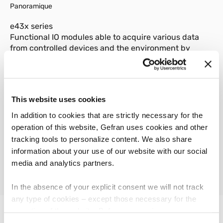
Panoramique
e43x series
Functional IO modules able to acquire various data
from controlled devices and the environment by
means of signals and sensors, control and adjust
devices by means of different types of signals and
commands.
This website uses cookies
In addition to cookies that are strictly necessary for the
operation of this website, Gefran uses cookies and other
tracking tools to personalize content. We also share
01
Description
information about your use of our website with our social
media and analytics partners.
In the absence of your explicit consent we will not track
any type of cookies – except those necessary for the
operation of the website. Before expressing your
preferences, we invite you to read GEFRAN Cookie