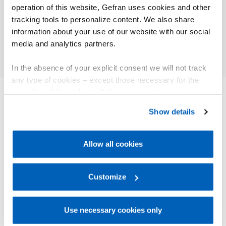
thermoplastiques
ICMA S
operation of this website, Gefran uses cookies and other
tracking tools to personalize content. We also share
Approfondir
Appr
information about your use of our website with our social
media and analytics partners.
In the absence of your explicit consent we will not track
any type of cookies – except those necessary for the
operation of the website. Before expressing your
preferences, we invite you to read GEFRAN Cookie
Show details
AUTRES PRODUITS
Policy, available at the following link:
Gefran - Cookie
Vous pourriez être intéressé par
policy
.
Allow all cookies
For more information, please refer to the Information
regarding processing of personal data, at the following
link:
Gefran - Privacy Policy
Customize
.
Use necessary cookies only