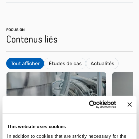
FOCUS ON
Contenus liés
Tout afficher
Études de cas
Actualités
Matières plastiques
Plastic Metal – Fabrication
de presses à injection pour
This website uses cookies
Matièr
l’estampage de matériaux
In addition to cookies that are strictly necessary for the