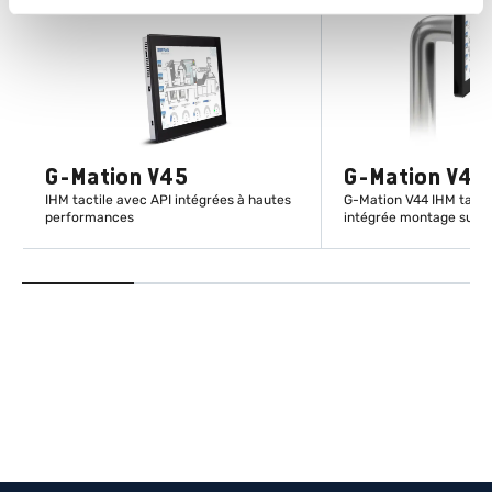
G-Mation V45
G-Mation V44
IHM tactile avec API intégrées à hautes
G-Mation V44 IHM tacti
performances
intégrée montage sur t
EN SAVOIR PLUS
EN SAVOIR