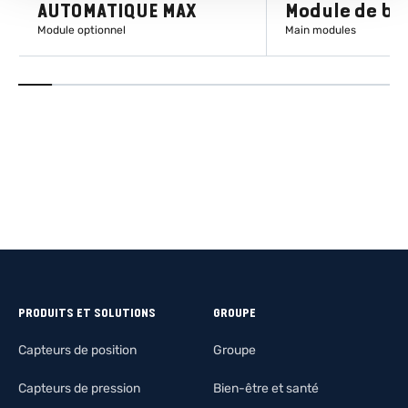
AUTOMATIQUE MAX
Module de ba
Module optionnel
Main modules
EN SAVOIR PLUS
EN SAVOIR
PRODUITS ET SOLUTIONS
GROUPE
Capteurs de position
Groupe
Capteurs de pression
Bien-être et santé