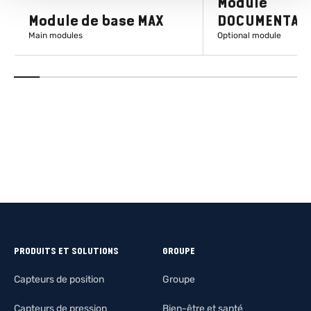
Module
Module de base MAX
DOCUMENTATI
Main modules
Optional module
EN SAVOIR PLUS
EN SAVOIR
PRODUITS ET SOLUTIONS
GROUPE
Capteurs de position
Groupe
Capteurs de pression
Bien-être et santé