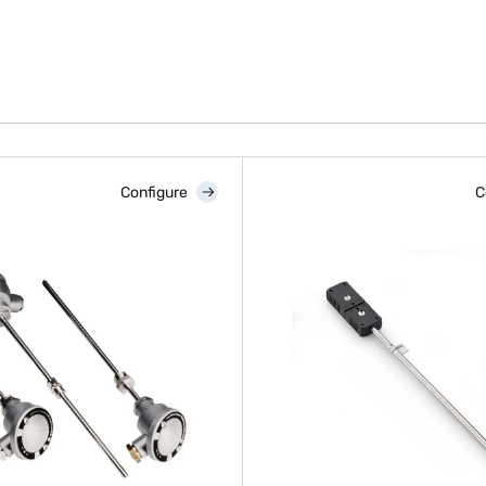
Configure
C