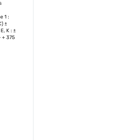
s
 1 :
C) ±
E, K : ±
 > + 375