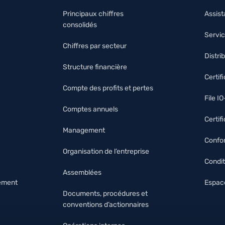
Principaux chiffres
Assis
consolidés
Servic
Chiffres par secteur
Distri
Structure financière
Certif
Compte des profits et pertes
File I
Comptes annuels
Certif
Management
Confor
Organisation de l’entreprise
Condit
Assemblées
nement
Espace
Documents, procédures et
conventions d’actionnaires