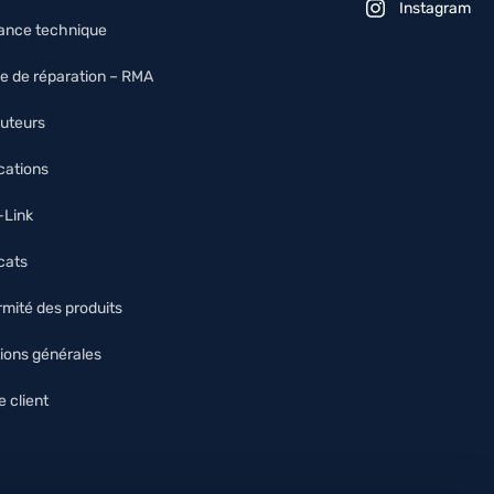
Instagram
tance technique
e de réparation – RMA
buteurs
ications
O-Link
icats
mité des produits
ions générales
 client