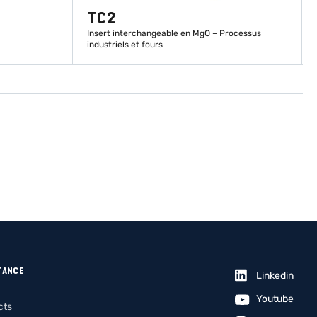
TC2
Insert interchangeable en MgO – Processus
industriels et fours
EN SAVOIR PLUS
TANCE
Linkedin
Youtube
cts