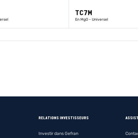
TC7M
ersel
En MgO - Universel
EN SAVOIR PLUS
EN SAVOIR PLUS
RELATIONS INVESTISSEURS
ASSIS
Investir dans Gefran
Conta