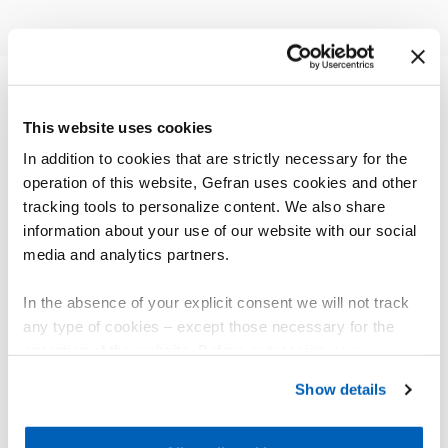
AUTRES PRODUITS
This website uses cookies
Vous pourriez être intéressé par
In addition to cookies that are strictly necessary for the
operation of this website, Gefran uses cookies and other
tracking tools to personalize content. We also share
information about your use of our website with our social
media and analytics partners.
In the absence of your explicit consent we will not track
any type of cookies – except those necessary for the
operation of the website. Before expressing your
preferences, we invite you to read GEFRAN Cookie
Show details
Policy, available at the following link:
Gefran - Cookie
policy
.