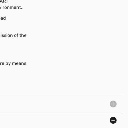
HART
vironment.
ead
ission of the
ure by means