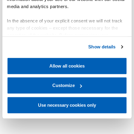
media and analytics partners.
In the absence of your explicit consent we will not track
any type of cookies – except those necessary for the
operation of the website. Before expressing your
preferences, we invite you to read GEFRAN Cookie
Show details
Policy, available at the following link:
Gefran - Cookie
policy
.
Allow all cookies
For more information, please refer to the Information
regarding processing of personal data, at the following
link:
Gefran - Privacy Policy
Customize
.
Use necessary cookies only