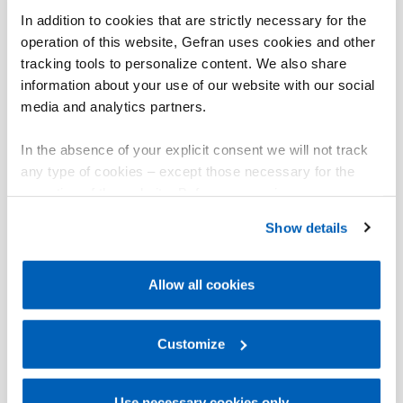
In addition to cookies that are strictly necessary for the
operation of this website, Gefran uses cookies and other
tracking tools to personalize content. We also share
information about your use of our website with our social
media and analytics partners.
In the absence of your explicit consent we will not track
any type of cookies – except those necessary for the
operation of the website. Before expressing your
preferences, we invite you to read GEFRAN Cookie
Show details
Policy, available at the following link:
Gefran - Cookie
policy
.
Allow all cookies
For more information, please refer to the Information
regarding processing of personal data, at the following
link:
Gefran - Privacy Policy
Customize
.
Use necessary cookies only