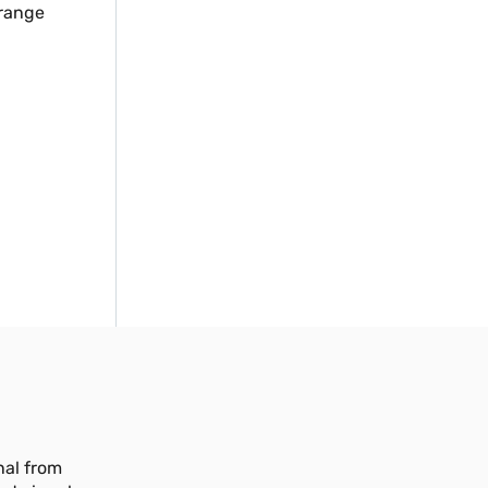
 range
nal from