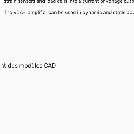
strain sensors and load cells into a current or voltage outp
The VDA-I amplifier can be used in dynamic and static app
ent des modèles CAD