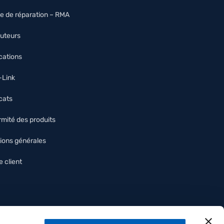
e de réparation – RMA
buteurs
ications
O-Link
icats
mité des produits
ions générales
 client