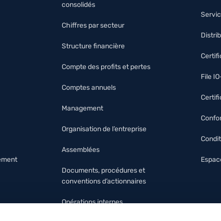
consolidés
Servic
Chiffres par secteur
Distri
Structure financière
Certif
Compte des profits et pertes
File I
Comptes annuels
Certif
Management
Confor
Organisation de l’entreprise
Condit
Assemblées
nement
Espace
Documents, procédures et
conventions d’actionnaires
Opérations internes