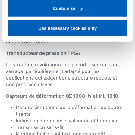
regarding processing of personal data, at the following
Résistance aux chocs jusqu’à 100 g, vibrations
link:
Gefran - Privacy Policy
Customize
.
jusqu’à 15 g
Transducteurs de pression KS
Use necessary cookies only
La certification SIL2 garantit un niveau élevé de
normes de sécurité.
Transducteur de pression TPSA
La structure révolutionnaire le rend insensible au
serrage, particulièrement adapté pour les
applications qui exigent une structure robuste et
une précision élevée.
Capteurs de déformation QE 1008-W et ML-1018
Mesure simultanée de la déformation de quatre
tirants
Indication directe de la valeur de déformation
Transmission sans-fil
Montage facile, rapide et non destructif