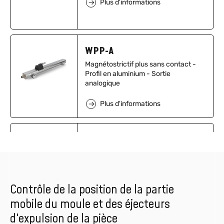
Plus d'informations
WPP-A
Magnétostrictif plus sans contact -
Profil en aluminium - Sortie
analogique
Plus d'informations
ML1018
Lance de mesure
Plus d'informations
Contrôle de la position de la partie
mobile du moule et des éjecteurs
d'expulsion de la pièce
TPSA