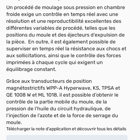
Un procédé de moulage sous pression en chambre
Transmetteur de pression haute
précision avec sortie volt ou mA
froide exige un contrôle en temps réel avec une
résolution et une reproductibilité excellentes des
Plus d'informations
différentes variables de procédé, telles que les
positions du moule et des éjecteurs d’expulsion de
la pièce. En outre, il est également possible de
superviser en temps réel la résistance aux chocs et
TC6
aux sollicitations, ainsi que le contrôle des forces
Universel
imprimées à chaque cycle qui exigent un
équilibrage constant.
Plus d'informations
Grâce aux transducteurs de position
magnétostrictifs WPP-A Hyperwave, KS, TPSA et
QE 1008 W et ML 1018, il est possible d’obtenir le
contrôle de la partie mobile du moule, de la
pression de l’huile du circuit hydraulique, de
l’injection de l’azote et de la force de serrage du
moule.
Télécharger la note d'application et découvrir tous les détails