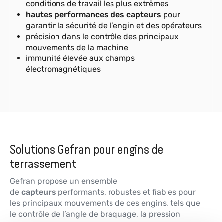
simple/double (XY/360°)
conditions de travail les plus extrêmes
hautes performances des capteurs
pour
Plus d'informations
garantir la sécurité de l’engin et des opérateurs
précision dans le contrôle des principaux
mouvements de la machine
immunité élevée aux champs
KM
électromagnétiques
Capteurs de pression ultra compacts
Plus d'informations
Solutions Gefran pour engins de
terrassement
Gefran propose un ensemble
de
capteurs
performants, robustes et fiables pour
les principaux mouvements de ces engins, tels que
le contrôle de l’angle de braquage, la pression