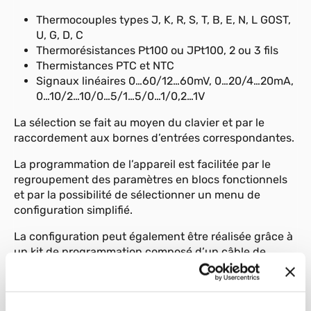
Thermocouples types J, K, R, S, T, B, E, N, L GOST,
U, G, D, C
Thermorésistances Pt100 ou JPt100, 2 ou 3 fils
Thermistances PTC et NTC
Signaux linéaires 0…60/12…60mV, 0…20/4…20mA,
0…10/2…10/0…5/1…5/0…1/0,2…1V
La sélection se fait au moyen du clavier et par le
raccordement aux bornes d’entrées correspondantes.
La programmation de l’appareil est facilitée par le
regroupement des paramètres en blocs fonctionnels
et par la possibilité de sélectionner un menu de
configuration simplifié.
La configuration peut également être réalisée grâce à
un kit de programmation composé d’un câble de
liaison PC/Indicateur et d’un logiciel dédié
fonctionnant sous Windows (voir fiche technique
GF_eXpress).