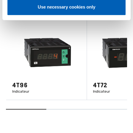
Use necessary cookies only
4T96
4T72
Indicateur
Indicateur
EN SAVOIR PLUS
EN SAVOIR