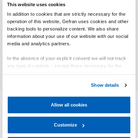
This website uses cookies
Un code de protection software (protégé par mot de
passe) permet de restreindre l’accès à la visualisation
In addition to cookies that are strictly necessary for the
et/ou la modification des paramètres de configuration.
operation of this website, Gefran uses cookies and other
tracking tools to personalize content. We also share
information about your use of our website with our social
media and analytics partners.
01
Description
In the absence of your explicit consent we will not track
any type of cookies – except those necessary for the
operation of the website. Before expressing your
preferences, we invite you to read GEFRAN Cookie
Show details
Policy, available at the following link:
Gefran - Cookie
policy
.
Allow all cookies
For more information, please refer to the Information
AUTRES PRODUITS
regarding processing of personal data, at the following
Vous pourriez être intéressé par
link:
Gefran - Privacy Policy
Customize
.