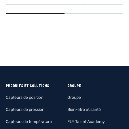
EN SAVOIR PLUS
EN SAVOIR
PRODUITS ET SOLUTIONS
GROUPE
Capteurs de position
Groupe
Capteurs de pression
Bien-être et santé
Capteurs de température
FLY Talent Academy