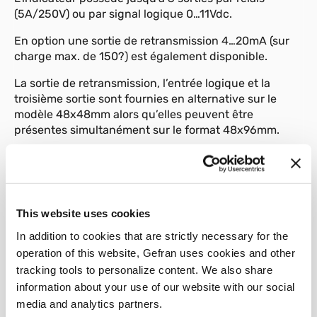
(5A/250V) ou par signal logique 0…11Vdc.
En option une sortie de retransmission 4…20mA (sur
charge max. de 150?) est également disponible.
La sortie de retransmission, l’entrée logique et la
troisième sortie sont fournies en alternative sur le
modèle 48x48mm alors qu’elles peuvent être
présentes simultanément sur le format 48x96mm.
De plus, il peut être équipé (sur le modéle 96 en
variante des 2 sorties relais) d’une sortie triac
permettant de piloter directement des charges
resistives jusqu’à 3A sans 240V.
This website uses cookies
La programmation de l’appareil est facilitée par le
In addition to cookies that are strictly necessary for the
regroupement des paramètres en blocs fonctionnels
operation of this website, Gefran uses cookies and other
(CFG pour les hystérésis d’alarme, Inp pour les
tracking tools to personalize content. We also share
entrées, Out pour les sorties…) et par la possibilité de
information about your use of our website with our social
sélectionner un menu de configuration simplifié.
media and analytics partners.