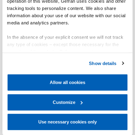
operation of this website, Gefran uses cookies and other
tracking tools to personalize content. We also share
information about your use of our website with our social
media and analytics partners.
In the absence of your explicit consent we will not track
any type of cookies – except those necessary for the
operation of the website. Before expressing your
preferences, we invite you to read GEFRAN Cookie
Show details
Policy, available at the following link:
Gefran - Cookie
policy
.
Allow all cookies
For more information, please refer to the Information
regarding processing of personal data, at the following
link:
Gefran - Privacy Policy
Customize
.
Use necessary cookies only