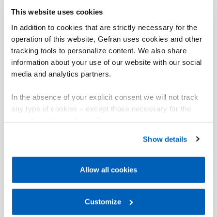
This website uses cookies
In addition to cookies that are strictly necessary for the
operation of this website, Gefran uses cookies and other
tracking tools to personalize content. We also share
information about your use of our website with our social
media and analytics partners.
In the absence of your explicit consent we will not track
any type of cookies – except those necessary for the
operation of the website. Before expressing your
preferences, we invite you to read GEFRAN Cookie
Show details
Policy, available at the following link:
Gefran - Cookie
policy
.
Allow all cookies
For more information, please refer to the Information
regarding processing of personal data, at the following
link:
Gefran - Privacy Policy
Customize
.