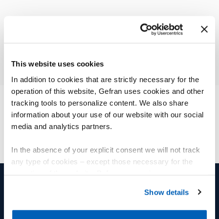
Caractéristiques techniques
Panoramique
This website uses cookies
Operator terminals, fans, fuses and fuse
holders, cables and connectors.
In addition to cookies that are strictly necessary for the
operation of this website, Gefran uses cookies and other
tracking tools to personalize content. We also share
information about your use of our website with our social
media and analytics partners.
In the absence of your explicit consent we will not track
any type of cookies – except those necessary for the
operation of the website. Before expressing your
preferences, we invite you to read GEFRAN Cookie
Show details
Policy, available at the following link:
Gefran - Cookie
PRODUITS ET SOLUTIONS
GROUPE
policy
.
Capteurs de position
Groupe