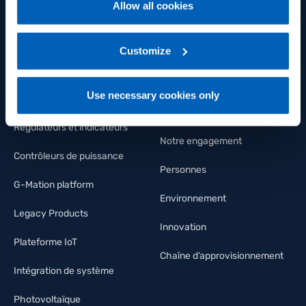
Allow all cookies
For more information, please refer to the Information
Capteurs de pression
Bien-être et santé
regarding processing of personal data, at the following
link:
Gefran - Privacy Policy
Customize
.
Capteurs de température
FLY Talent Academy
Capteurs de Déformation et
Diversité
Use necessary cookies only
force
Nous rejoindre
Régulateurs et indicateurs
Notre engagement
Contrôleurs de puissance
Personnes
G-Mation platform
Environnement
Legacy Products
Innovation
Plateforme IoT
Chaîne d’approvisionnement
Intégration de système
Photovoltaïque