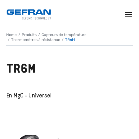
Home
Produits
Capteurs de température
Thermomètres à résistance
TR6M
TR6M
En MgO - Universel