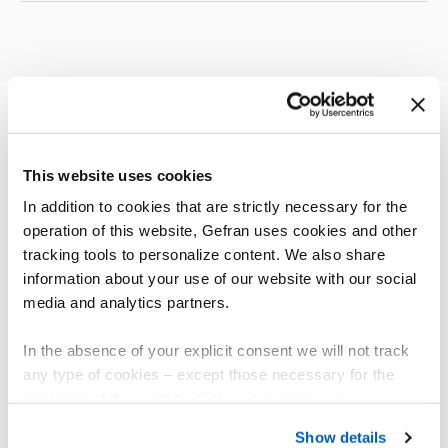
AUTRES PRODUITS
Vous pourriez être intéressé par
This website uses cookies
In addition to cookies that are strictly necessary for the
operation of this website, Gefran uses cookies and other
tracking tools to personalize content. We also share
information about your use of our website with our social
media and analytics partners.
In the absence of your explicit consent we will not track
any type of cookies – except those necessary for the
operation of the website. Before expressing your
preferences, we invite you to read GEFRAN Cookie
Show details
Policy, available at the following link:
Gefran - Cookie