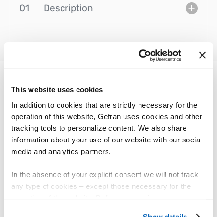
01
Description
This website uses cookies
AUTRES PRODUITS
In addition to cookies that are strictly necessary for the
Vous pourriez être intéressé par
operation of this website, Gefran uses cookies and other
tracking tools to personalize content. We also share
information about your use of our website with our social
media and analytics partners.
In the absence of your explicit consent we will not track
any type of cookies – except those necessary for the
operation of the website. Before expressing your
preferences, we invite you to read GEFRAN Cookie
Show details