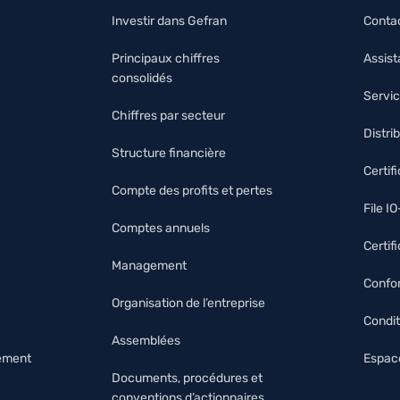
Investir dans Gefran
Conta
Principaux chiffres
Assis
consolidés
Servic
Chiffres par secteur
Distri
Structure financière
Certif
Compte des profits et pertes
File I
Comptes annuels
Certif
Management
Confor
Organisation de l’entreprise
Condit
Assemblées
nement
Espace
Documents, procédures et
conventions d’actionnaires