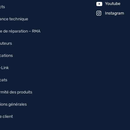
Youtube
cts
Instagram
tance technique
e de réparation – RMA
buteurs
ications
O-Link
icats
mité des produits
ions générales
 client