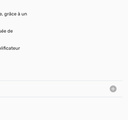
e, grâce à un
isée de
plificateur