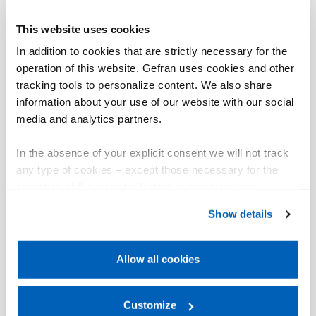
les zones dangereuses.
This website uses cookies
MF convertit la pression appliquée dans le point de
mesure en un signal de sortie à tension
In addition to cookies that are strictly necessary for the
proportionnelle.
operation of this website, Gefran uses cookies and other
tracking tools to personalize content. We also share
Un amplificateur convertit le signal du pont de jauge
information about your use of our website with our social
en une sortie de 4-20mA.
media and analytics partners.
Le petit capillaire, rempli d'un milieu spécial, protège
l'amplificateur contre de possibles dommages
In the absence of your explicit consent we will not track
thermiques.
any type of cookies – except those necessary for the
operation of the website. Before expressing your
La configuration à capillaire exposée est idéale pour
preferences, we invite you to read GEFRAN Cookie
l'installation dans les espaces restreints.
Show details
Policy, available at the following link:
Gefran - Cookie
policy
.
Allow all cookies
For more information, please refer to the Information
regarding processing of personal data, at the following
01
Description
link:
Gefran - Privacy Policy
Customize
.