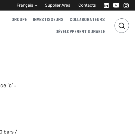
Français
Supplier Area
Contacts
GROUPE
INVESTISSEURS
COLLABORATEURS
DÉVELOPPEMENT DURABLE
e 'c' -
0 bars /