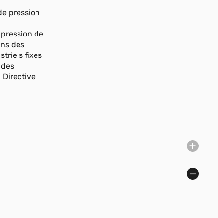
de pression
e
 pression de
ans des
striels fixes
 des
 Directive