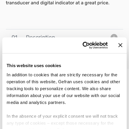
transducer and digital indicator at a great price.
01
Description
This website uses cookies
In addition to cookies that are strictly necessary for the
operation of this website, Gefran uses cookies and other
tracking tools to personalize content. We also share
AUTRES PRODUITS
Vous pourriez être intéressé par
information about your use of our website with our social
media and analytics partners.
In the absence of your explicit consent we will not track
any type of cookies – except those necessary for the