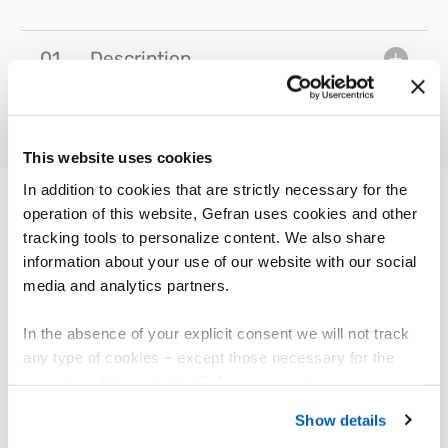
01
Description
This website uses cookies
In addition to cookies that are strictly necessary for the
operation of this website, Gefran uses cookies and other
tracking tools to personalize content. We also share
AUTRES PRODUITS
Vous pourriez être intéressé par
information about your use of our website with our social
media and analytics partners.
In the absence of your explicit consent we will not track
any type of cookies – except those necessary for the
operation of the website. Before expressing your
preferences, we invite you to read GEFRAN Cookie
Show details
Policy, available at the following link:
Gefran - Cookie