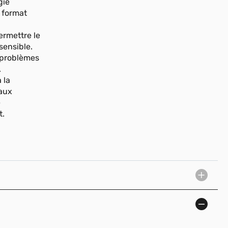
gie
 format
ermettre le
sensible.
s problèmes
.
 la
 aux
e
t.