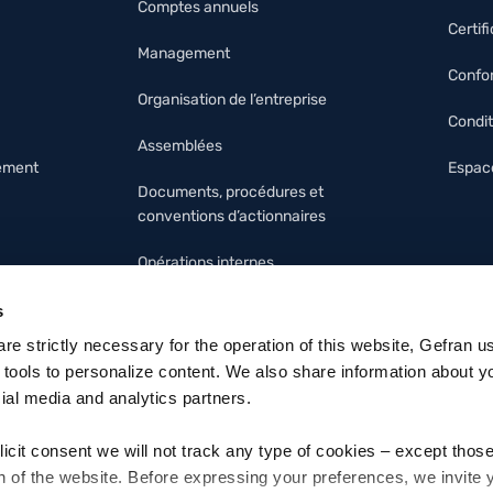
Comptes annuels
Certif
Management
Confor
Organisation de l’entreprise
Condit
Assemblées
nement
Espace
Documents, procédures et
conventions d’actionnaires
Opérations internes
Modèle 231 et code d’éthique
s
 are strictly necessary for the operation of this website, Gefran u
 tools to personalize content. We also share information about y
cial media and analytics partners.
licit consent we will not track any type of cookies – except thos
n of the website. Before expressing your preferences, we invite 