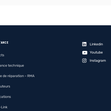
TANCE
Linkedin
Youtube
cts
Instagram
tance technique
e de réparation – RMA
buteurs
ications
O-Link