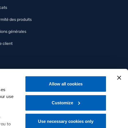
icats
mité des produits
ions générales
 client
Allow all cookies
ses
our use
Customize
e
Use necessary cookies only
you to