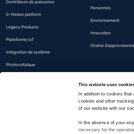
Contrôleurs de puissance
Personnes
G-Mation platform
Environnement
Legacy Products
Innovation
Plateforme IoT
Chaîne d’approvision
Intégration de système
Photovoltaïque
Industrie de l’éclairage
This website uses cookie
Immotique
In addition to cookies that
cookies and other tracking
of our website with our so
In the absence of your exp
necessary for the operatio
Gefran SpA - Via Sebina, 74, 25050 Provaglio d'Iseo, Brescia - Italia