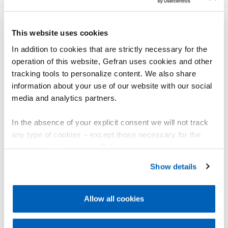
This website uses cookies
AUTRES PRODUITS
In addition to cookies that are strictly necessary for the
Vous pourriez être intéressé par
operation of this website, Gefran uses cookies and other
tracking tools to personalize content. We also share
information about your use of our website with our social
media and analytics partners.
In the absence of your explicit consent we will not track
any type of cookies – except those necessary for the
operation of the website. Before expressing your
preferences, we invite you to read GEFRAN Cookie
Show details
Policy, available at the following link:
Gefran - Cookie
policy
.
Allow all cookies
TR
For more information, please refer to the Information
Transducteur de force pour la mesure
regarding processing of personal data, at the following
de la tension sur rouleaux