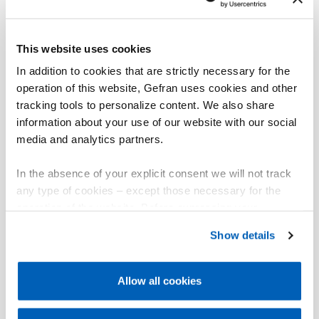
contrainte (sous la mince feuille de protection en acier
inoxydable) sur la surface à mesurer que le frottement
remplace le soudage normalement utilisé pour fixer
This website uses cookies
les jauges de contrainte elles-mêmes.
In addition to cookies that are strictly necessary for the
Le montage est très rapide et la jauge de contrainte
operation of this website, Gefran uses cookies and other
est protégée.
tracking tools to personalize content. We also share
Le capteur ne peut être surchargé.
information about your use of our website with our social
media and analytics partners.
Une fois remplacés ou remis en place, les capteurs ne
doivent pas être de nouveau calibrés.
In the absence of your explicit consent we will not track
Ils requièrent une RAZ cyclique (pour les cycles
any type of cookies – except those necessary for the
>5min.).
operation of the website. Before expressing your
preferences, we invite you to read GEFRAN Cookie
Our amplifier can handle the occuring large offset
Show details
Policy, available at the following link:
Gefran - Cookie
range.
policy
.
Allow all cookies
For more information, please refer to the Information
regarding processing of personal data, at the following