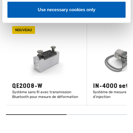
Use necessary cookies only
NOUVEAU
QE2008-W
IN-4000 set
Système sans fil avec transmission
Système de mesure de 
Bluetooth pour mesure de déformation
d'injection
EN SAVOIR PLUS
EN SAVOIR