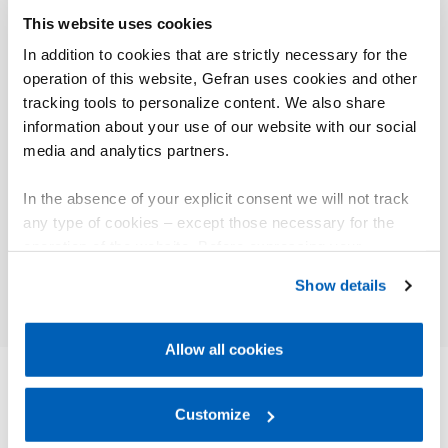
This website uses cookies
In addition to cookies that are strictly necessary for the
operation of this website, Gefran uses cookies and other
tracking tools to personalize content. We also share
01
Description
information about your use of our website with our social
media and analytics partners.
In the absence of your explicit consent we will not track
any type of cookies – except those necessary for the
operation of the website. Before expressing your
preferences, we invite you to read GEFRAN Cookie
Show details
Policy, available at the following link:
Gefran - Cookie
policy
.
Allow all cookies
For more information, please refer to the Information
regarding processing of personal data, at the following
link:
Gefran - Privacy Policy
Customize
.
AUTRES PRODUITS
Vous pourriez être intéressé par