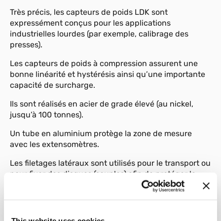
Très précis, les capteurs de poids LDK sont
expressément conçus pour les applications
industrielles lourdes (par exemple, calibrage des
presses).
Les capteurs de poids à compression assurent une
bonne linéarité et hystérésis ainsi qu’une importante
capacité de surcharge.
Ils sont réalisés en acier de grade élevé (au nickel,
jusqu’à 100 tonnes).
Un tube en aluminium protège la zone de mesure
avec les extensomètres.
Les filetages latéraux sont utilisés pour le transport ou
pour fixer des disques (souples) afin de protéger le
capteur de charge contre l’usure.
Le câble de signal est fixé à l’aide d’un connecteur.
This website uses cookies